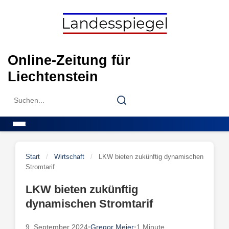
Skip
to
content
Online-Zeitung für
Liechtenstein
Search
Search
for:
Menu
Start
/
Wirtschaft
/
LKW bieten zukünftig dynamischen
Stromtarif
LKW bieten zukünftig
dynamischen Stromtarif
9. September 2024
•
Gregor Meier
•
1 Minute