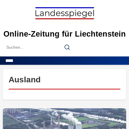
Skip
to
content
Online-Zeitung für Liechtenstein
Search
Search
for:
Menu
Ausland