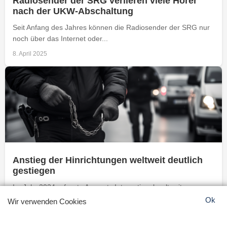
Radiosender der SRG verlieren viele Hörer
nach der UKW-Abschaltung
Seit Anfang des Jahres können die Radiosender der SRG nur
noch über das Internet oder...
8. April 2025
Anstieg der Hinrichtungen weltweit deutlich
gestiegen
Im Jahr 2024 erfasste Amnesty International weltweit
mindestens 1.518 Hinrichtungen in 15 Ländern. Trotz der...
Ok
Wir verwenden Cookies
8. April 2025