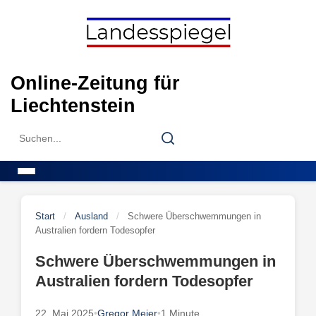
Skip
to
content
Online-Zeitung für
Liechtenstein
Search
Search
for:
Menu
Start
/
Ausland
/
Schwere Überschwemmungen in
Australien fordern Todesopfer
Schwere Überschwemmungen in
Australien fordern Todesopfer
22. Mai 2025
•
Gregor Meier
•
1 Minute