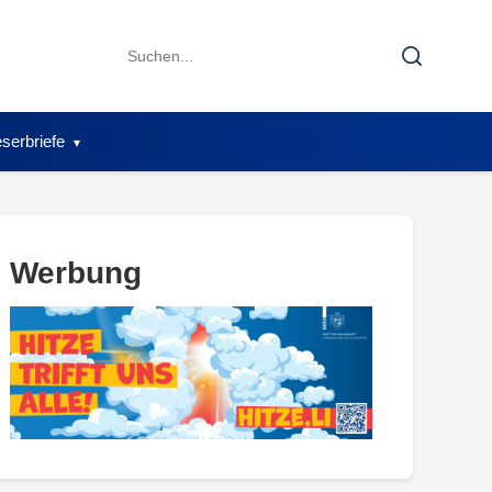
Search
Search
for:
serbriefe
Werbung