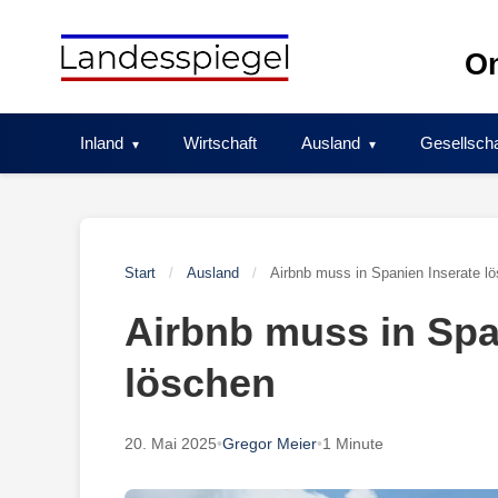
Skip
to
On
content
Inland
Wirtschaft
Ausland
Gesellscha
Start
/
Ausland
/
Airbnb muss in Spanien Inserate l
Airbnb muss in Spa
löschen
20. Mai 2025
•
Gregor Meier
•
1 Minute