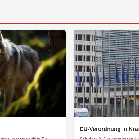
EU-Verordnung in Kraf
olfs vorerst geklärt: Ein
Seit dem 2. August müssen Un