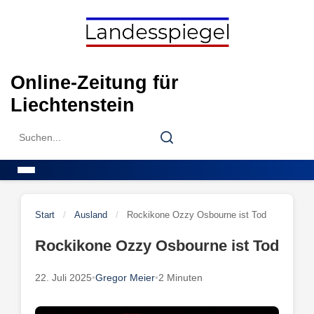
Skip
to
content
Online-Zeitung für
Liechtenstein
Search
Search
for:
Menu
Start
/
Ausland
/
Rockikone Ozzy Osbourne ist Tod
Rockikone Ozzy Osbourne ist Tod
22. Juli 2025
•
Gregor Meier
•
2 Minuten