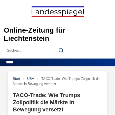
Skip
to
content
Online-Zeitung für
Liechtenstein
Search
Search
for:
Menu
Start
/
USA
/
TACO-Trade: Wie Trumps Zollpolitik die
Märkte in Bewegung versetzt
TACO-Trade: Wie Trumps
Zollpolitik die Märkte in
Bewegung versetzt