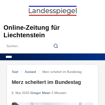
Skip
to
content
Online-Zeitung für
Liechtenstein
Search
Search
for:
Menu
Start
/
Ausland
/
Merz scheitert im Bundestag
Merz scheitert im Bundestag
6. Mai 2025
•
Gregor Meier
•
2 Minuten