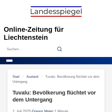
Skip
to
content
Online-Zeitung für
Liechtenstein
Search
Search
for:
Menu
Start
/
Ausland
/
Tuvalu: Bevölkerung flüchtet vor dem
Untergang
Tuvalu: Bevölkerung flüchtet vor
dem Untergang
2. Juli 2025
•
Gregor Meier
•
1 Minute