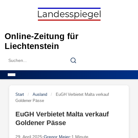
Skip
to
content
Online-Zeitung für
Liechtenstein
Search
Search
for:
Menu
Start
/
Ausland
/
EuGH Verbietet Malta verkauf
Goldener Pässe
EuGH Verbietet Malta verkauf
Goldener Pässe
29. April 2025
•
Gregor Meier
•
1 Minute