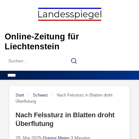
Skip
to
content
Online-Zeitung für
Liechtenstein
Search
Search
for:
Menu
Start
/
Schweiz
/
Nach Felssturz in Blatten droht
Überflutung
Nach Felssturz in Blatten droht
Überflutung
29. Mai 2025
•
Gregor Meier
•
3 Minuten