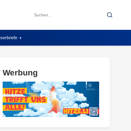
Search
Search
for:
serbriefe
Werbung