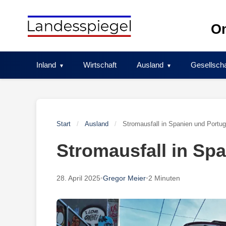
Skip
to
On
content
Inland
Wirtschaft
Ausland
Gesellscha
Start
/
Ausland
/
Stromausfall in Spanien und Portug
Stromausfall in Sp
28. April 2025
•
Gregor Meier
•
2 Minuten