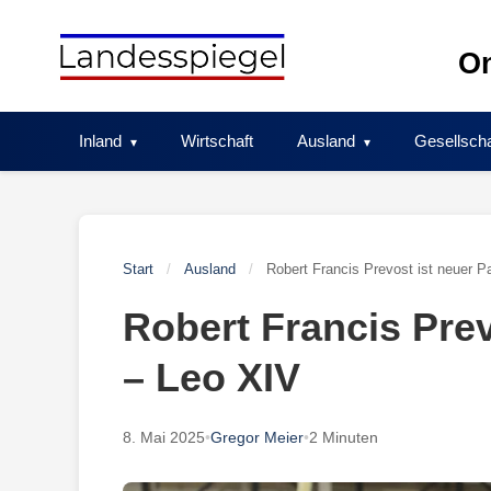
Skip
to
On
content
Inland
Wirtschaft
Ausland
Gesellscha
Start
/
Ausland
/
Robert Francis Prevost ist neuer P
Robert Francis Prev
– Leo XIV
8. Mai 2025
•
Gregor Meier
•
2 Minuten