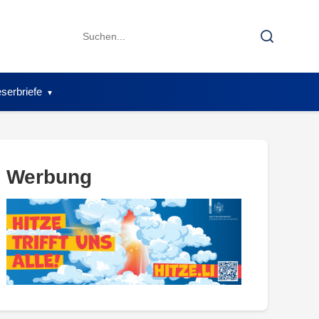
Search
Search
for:
serbriefe
Werbung