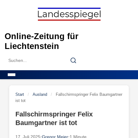
Skip
to
content
Online-Zeitung für
Liechtenstein
Search
Search
for:
Menu
Start
/
Ausland
/
Fallschirmspringer Felix Baumgartner
ist tot
Fallschirmspringer Felix
Baumgartner ist tot
17. Juli 2025
•
Gregor Meier
•
1 Minute