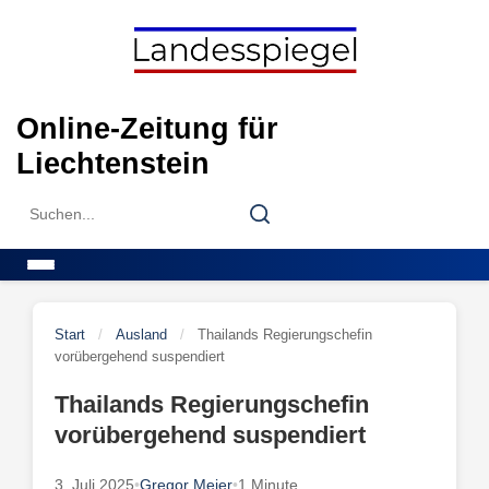
Skip
to
content
Online-Zeitung für
Liechtenstein
Search
Search
for:
Menu
Start
/
Ausland
/
Thailands Regierungschefin
vorübergehend suspendiert
Thailands Regierungschefin
vorübergehend suspendiert
3. Juli 2025
•
Gregor Meier
•
1 Minute