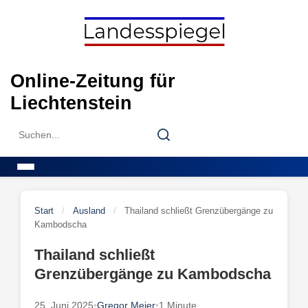
Skip
to
content
Online-Zeitung für
Liechtenstein
Search
Search
for:
Menu
Start
/
Ausland
/
Thailand schließt Grenzübergänge zu
Kambodscha
Thailand schließt
Grenzübergänge zu Kambodscha
25. Juni 2025
•
Gregor Meier
•
1 Minute