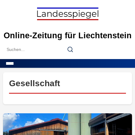
Skip
to
content
Online-Zeitung für Liechtenstein
Search
Search
for:
Menu
Gesellschaft