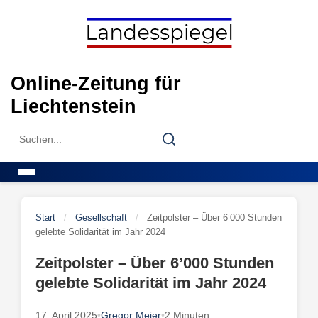
Skip
to
content
Online-Zeitung für
Liechtenstein
Search
Search
for:
Menu
Start
/
Gesellschaft
/
Zeitpolster – Über 6’000 Stunden
gelebte Solidarität im Jahr 2024
Zeitpolster – Über 6’000 Stunden
gelebte Solidarität im Jahr 2024
17. April 2025
•
Gregor Meier
•
2 Minuten