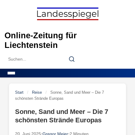
Skip
to
content
Online-Zeitung für
Liechtenstein
Search
Search
for:
Menu
Start
/
Reise
/
Sonne, Sand und Meer – Die 7
schönsten Strände Europas
Sonne, Sand und Meer – Die 7
schönsten Strände Europas
20. Juni 2025
•
Gregor Meier
•
2 Minuten