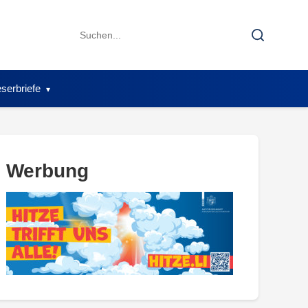
Search
Search
for:
serbriefe
Werbung