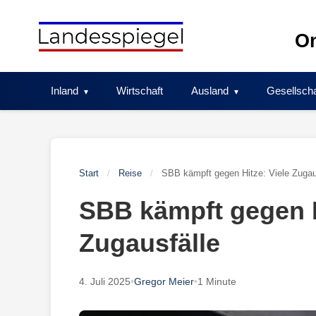
Skip
to
On
content
Inland
Wirtschaft
Ausland
Gesellscha
Start
/
Reise
/
SBB kämpft gegen Hitze: Viele Zugau
SBB kämpft gegen H
Zugausfälle
4. Juli 2025
•
Gregor Meier
•
1 Minute