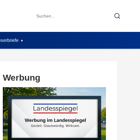
Search
Search
for:
serbriefe
Werbung