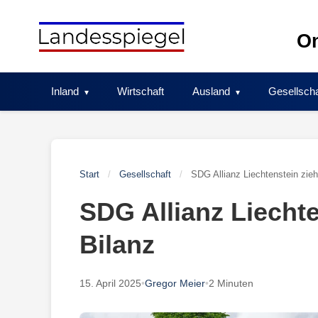
Skip
to
On
content
Inland
Wirtschaft
Ausland
Gesellscha
Start
/
Gesellschaft
/
SDG Allianz Liechtenstein zieh
SDG Allianz Liechte
Bilanz
15. April 2025
•
Gregor Meier
•
2 Minuten