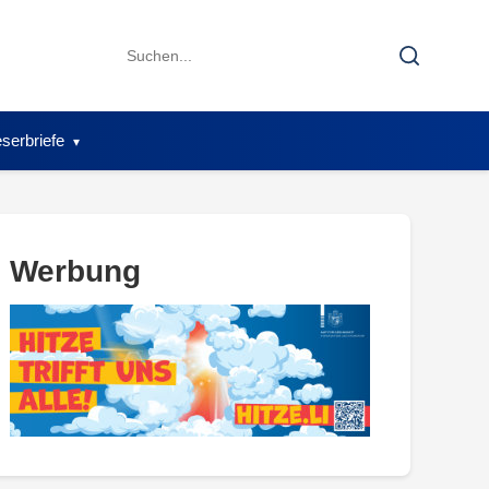
Search
Search
for:
serbriefe
Werbung