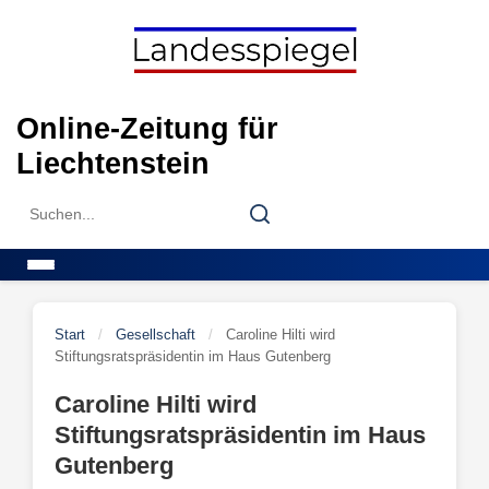
Skip
to
content
Online-Zeitung für
Liechtenstein
Search
Search
for:
Menu
Start
/
Gesellschaft
/
Caroline Hilti wird
Stiftungsratspräsidentin im Haus Gutenberg
Caroline Hilti wird
Stiftungsratspräsidentin im Haus
Gutenberg