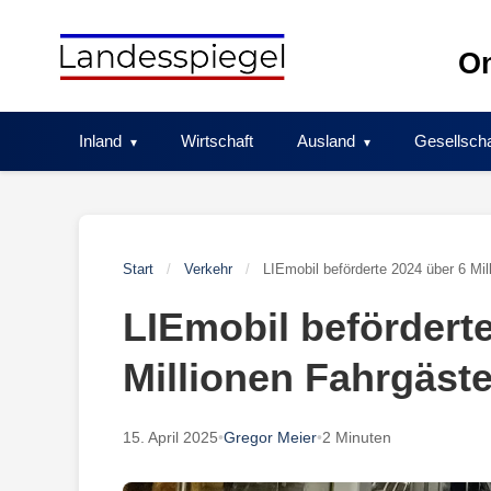
Skip
to
On
content
Inland
Wirtschaft
Ausland
Gesellscha
Start
/
Verkehr
/
LIEmobil beförderte 2024 über 6 Mil
LIEmobil beförderte
Millionen Fahrgäst
15. April 2025
•
Gregor Meier
•
2 Minuten