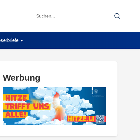
Search
Search
for:
serbriefe
Werbung