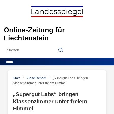
Skip
to
content
Online-Zeitung für
Liechtenstein
Search
Search
for:
Menu
Start
/
Gesellschaft
/
„Supergut Labs“ bringen
Klassenzimmer unter freiem Himmel
„Supergut Labs“ bringen
Klassenzimmer unter freiem
Himmel