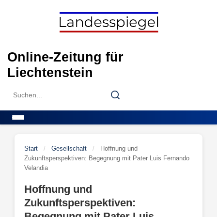
Skip
to
content
Online-Zeitung für
Liechtenstein
Search
Search
for:
Menu
Start
/
Gesellschaft
/
Hoffnung und
Zukunftsperspektiven: Begegnung mit Pater Luis Fernando
Velandia
Hoffnung und
Zukunftsperspektiven:
Begegnung mit Pater Luis