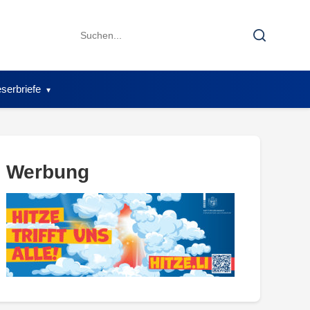
Search
Search
for:
serbriefe
Werbung