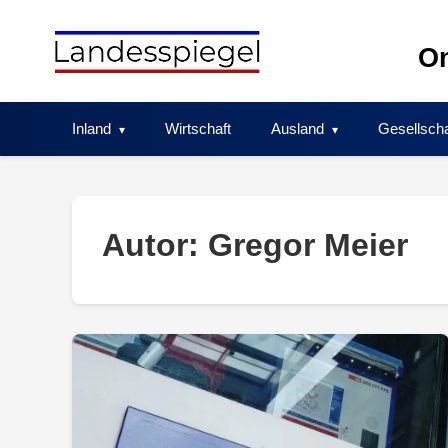
Skip
to
On
content
Inland
Wirtschaft
Ausland
Gesellscha
Autor:
Gregor Meier