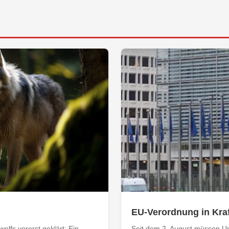
EU-Verordnung in Kraf
olfs vorerst geklärt: Ein
Seit dem 2. August müssen Un