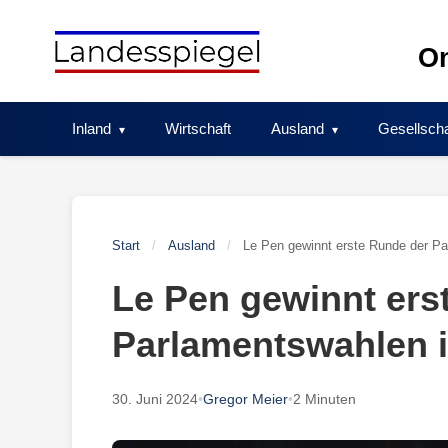
Skip
to
On
content
Inland
Wirtschaft
Ausland
Gesellscha
Start
/
Ausland
/
Le Pen gewinnt erste Runde der Pa
Le Pen gewinnt ers
Parlamentswahlen i
30. Juni 2024
•
Gregor Meier
•
2 Minuten