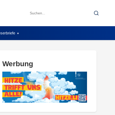
Search
Search
for:
serbriefe
Werbung