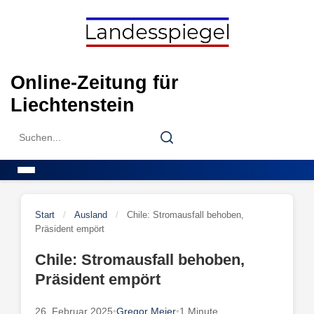
Skip
to
content
Online-Zeitung für
Liechtenstein
Search
Search
for:
Menu
Start
/
Ausland
/
Chile: Stromausfall behoben,
Präsident empört
Chile: Stromausfall behoben,
Präsident empört
26. Februar 2025
•
Gregor Meier
•
1 Minute