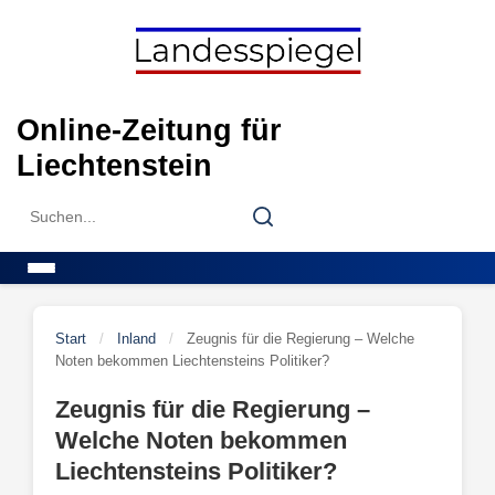
Skip
to
content
Online-Zeitung für
Liechtenstein
Search
Search
for:
Menu
Start
/
Inland
/
Zeugnis für die Regierung – Welche
Noten bekommen Liechtensteins Politiker?
Zeugnis für die Regierung –
Welche Noten bekommen
Liechtensteins Politiker?