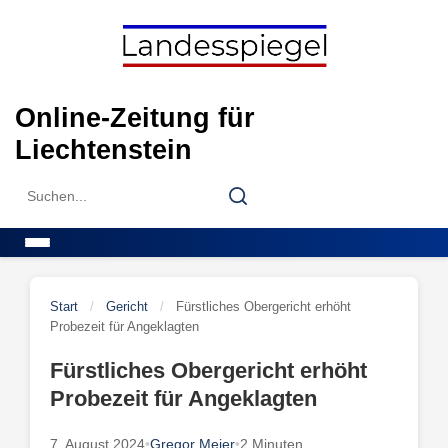
Skip
to
content
Online-Zeitung für
Liechtenstein
Search
Search
for:
Menu
Start
/
Gericht
/
Fürstliches Obergericht erhöht
Probezeit für Angeklagten
Fürstliches Obergericht erhöht
Probezeit für Angeklagten
7. August 2024
•
Gregor Meier
•
2 Minuten