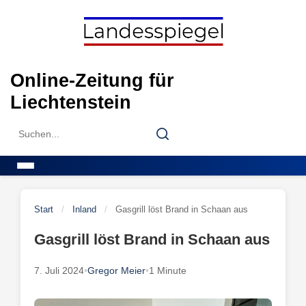
Skip
to
content
Online-Zeitung für
Liechtenstein
Search
Search
for:
Menu
Start
/
Inland
/
Gasgrill löst Brand in Schaan aus
Gasgrill löst Brand in Schaan aus
7. Juli 2024
•
Gregor Meier
•
1 Minute