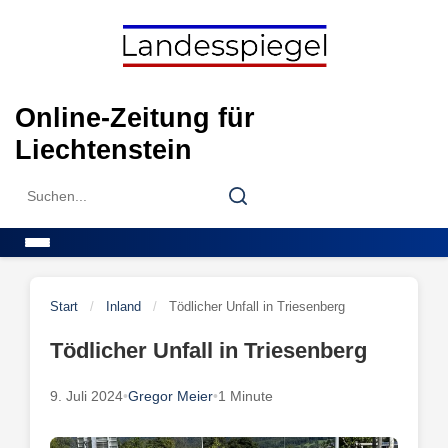
Skip
to
content
Online-Zeitung für
Liechtenstein
Search
Search
for:
Menu
Start
/
Inland
/
Tödlicher Unfall in Triesenberg
Tödlicher Unfall in Triesenberg
9. Juli 2024
•
Gregor Meier
•
1 Minute