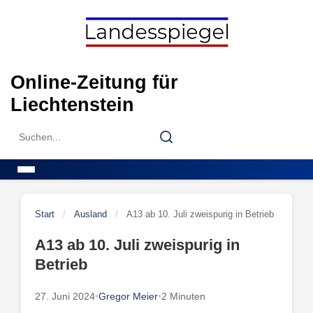
Skip
to
content
Online-Zeitung für
Liechtenstein
Search
Search
for:
Menu
Start
/
Ausland
/
A13 ab 10. Juli zweispurig in Betrieb
A13 ab 10. Juli zweispurig in
Betrieb
27. Juni 2024
•
Gregor Meier
•
2 Minuten