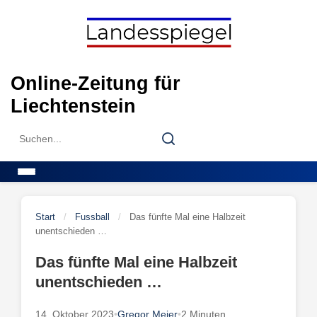
Skip
to
content
Online-Zeitung für
Liechtenstein
Search
Search
for:
Menu
Start
/
Fussball
/
Das fünfte Mal eine Halbzeit
unentschieden …
Das fünfte Mal eine Halbzeit
unentschieden …
14. Oktober 2023
•
Gregor Meier
•
2 Minuten