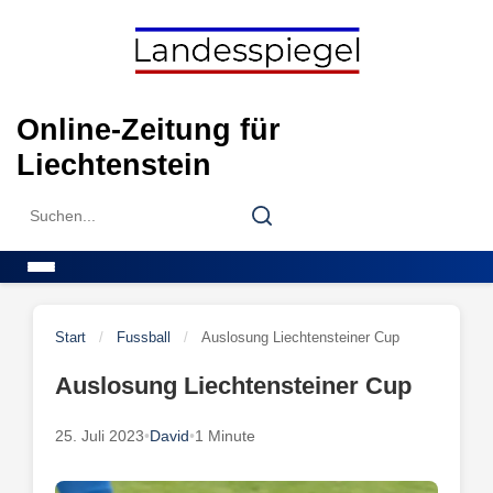
Skip
to
content
Online-Zeitung für
Liechtenstein
Search
Search
for:
Menu
Start
/
Fussball
/
Auslosung Liechtensteiner Cup
Auslosung Liechtensteiner Cup
25. Juli 2023
•
David
•
1 Minute