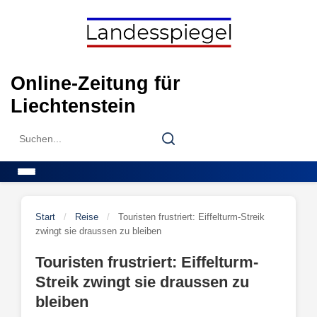
Skip
to
content
Online-Zeitung für
Liechtenstein
Search
Search
for:
Menu
Start
/
Reise
/
Touristen frustriert: Eiffelturm-Streik
zwingt sie draussen zu bleiben
Touristen frustriert: Eiffelturm-
Streik zwingt sie draussen zu
bleiben