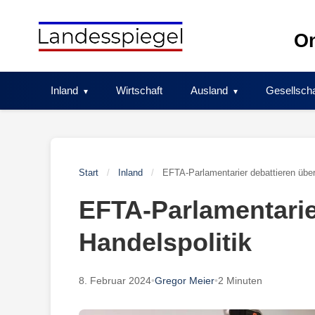
Skip
to
On
content
Inland
Wirtschaft
Ausland
Gesellscha
Start
/
Inland
/
EFTA-Parlamentarier debattieren über
EFTA-Parlamentarie
Handelspolitik
8. Februar 2024
•
Gregor Meier
•
2 Minuten