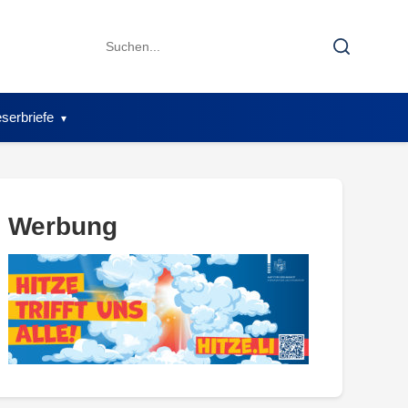
Search
Search
for:
serbriefe
Werbung