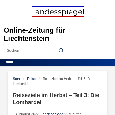
Skip
to
content
Online-Zeitung für
Liechtenstein
Search
Search
for:
Menu
Start
/
Reise
/
Reiseziele im Herbst – Teil 3: Die
Lombardei
Reiseziele im Herbst – Teil 3: Die
Lombardei
13. August 2023
•
Landesspiegel
•
3 Minuten