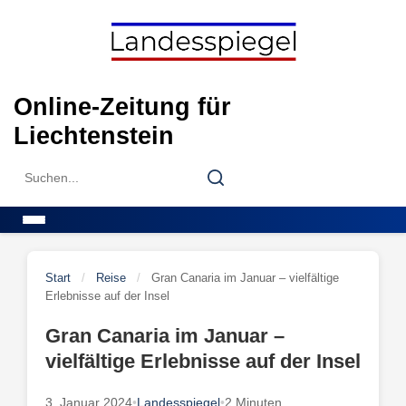
Skip
to
content
Online-Zeitung für
Liechtenstein
Search
Search
for:
Menu
Start
/
Reise
/
Gran Canaria im Januar – vielfältige
Erlebnisse auf der Insel
Gran Canaria im Januar –
vielfältige Erlebnisse auf der Insel
3. Januar 2024
•
Landesspiegel
•
2 Minuten