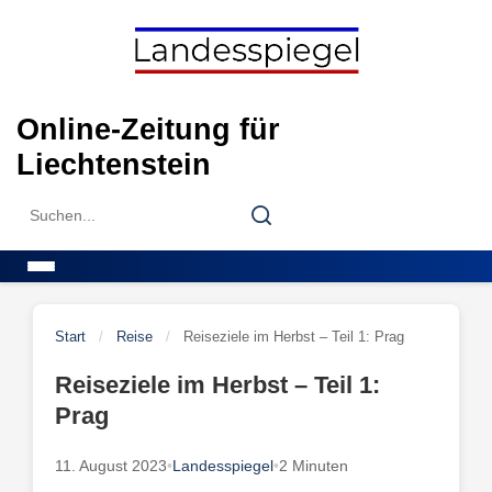
Skip
to
content
Online-Zeitung für
Liechtenstein
Search
Search
for:
Menu
Start
/
Reise
/
Reiseziele im Herbst – Teil 1: Prag
Reiseziele im Herbst – Teil 1:
Prag
11. August 2023
•
Landesspiegel
•
2 Minuten