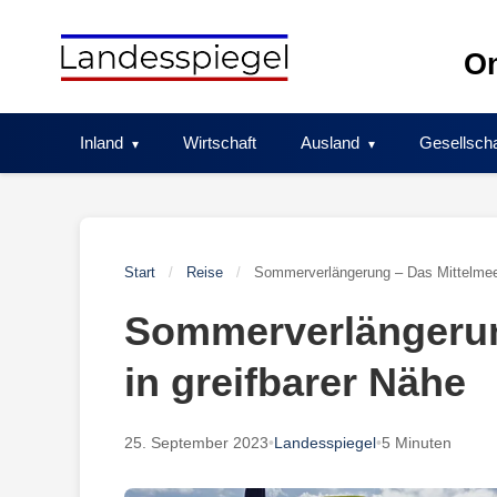
Skip
to
On
content
Inland
Wirtschaft
Ausland
Gesellscha
Start
/
Reise
/
Sommerverlängerung – Das Mittelmeer
Sommerverlängerun
in greifbarer Nähe
25. September 2023
•
Landesspiegel
•
5 Minuten