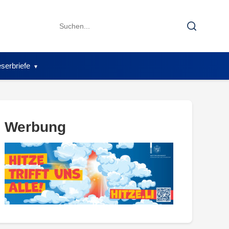
Search
Search
for:
serbriefe
Werbung