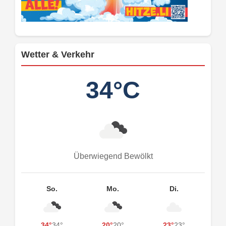
Wetter & Verkehr
34°C
Überwiegend Bewölkt
So.
Mo.
Di.
34°
34°
20°
20°
23°
23°