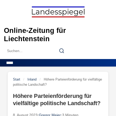
Skip
to
content
Online-Zeitung für
Liechtenstein
Search
Search
for:
Menu
Start
/
Inland
/
Höhere Parteienförderung für vielfältige
politische Landschaft?
Höhere Parteienförderung für
vielfältige politische Landschaft?
8. August 2023
•
Gregor Meier
•
3 Minuten