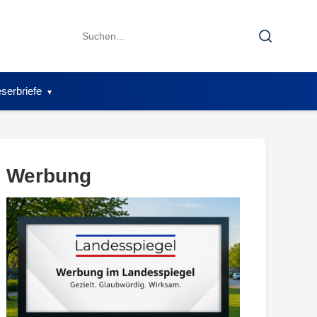
Search
Search
for:
serbriefe
Werbung