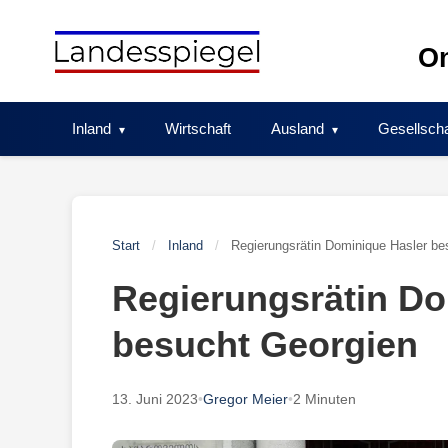
Skip
to
On
content
Inland
Wirtschaft
Ausland
Gesellscha
Start
/
Inland
/
Regierungsrätin Dominique Hasler be
Regierungsrätin Do
besucht Georgien
13. Juni 2023
•
Gregor Meier
•
2 Minuten