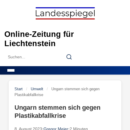
Skip
to
content
Online-Zeitung für
Liechtenstein
Search
Search
for:
Menu
Start
/
Umwelt
/
Ungarn stemmen sich gegen
Plastikabfallkrise
Ungarn stemmen sich gegen
Plastikabfallkrise
8. August 2023
•
Gregor Meier
•
2 Minuten