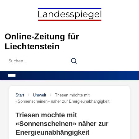
Skip
to
content
Online-Zeitung für
Liechtenstein
Search
Search
for:
Menu
Start
/
Umwelt
/
Triesen möchte mit
«Sonnenscheinen» näher zur Energieunabhängigkeit
Triesen möchte mit
«Sonnenscheinen» näher zur
Energieunabhängigkeit