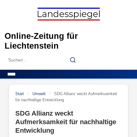
Skip
to
content
Online-Zeitung für
Liechtenstein
Search
Search
for:
Menu
Start
/
Umwelt
/
SDG Allianz weckt Aufmerksamkeit
für nachhaltige Entwicklung
SDG Allianz weckt
Aufmerksamkeit für nachhaltige
Entwicklung