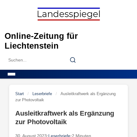
Skip
to
content
Online-Zeitung für
Liechtenstein
Search
Search
for:
Menu
Start
/
Leserbriefe
/
Ausleitkraftwerk als Ergänzung
zur Photovoltaik
Ausleitkraftwerk als Ergänzung
zur Photovoltaik
30. August 2023
•
Leserbriefe
•
2 Minuten