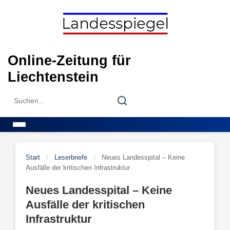
Skip
to
content
Online-Zeitung für
Liechtenstein
Search
Search
for:
Menu
Start
/
Leserbriefe
/
Neues Landesspital – Keine
Ausfälle der kritischen Infrastruktur
Neues Landesspital – Keine
Ausfälle der kritischen
Infrastruktur