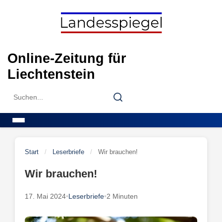
Skip
to
content
Online-Zeitung für
Liechtenstein
Search
Search
for:
Menu
Start
/
Leserbriefe
/
Wir brauchen!
Wir brauchen!
17. Mai 2024
•
Leserbriefe
•
2 Minuten