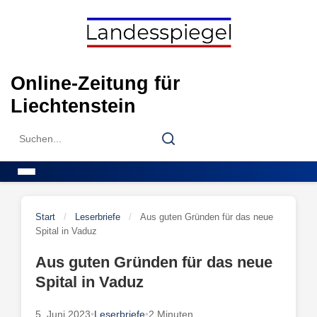
Skip
to
content
Online-Zeitung für
Liechtenstein
Search
Search
for:
Menu
Start
/
Leserbriefe
/
Aus guten Gründen für das neue
Spital in Vaduz
Aus guten Gründen für das neue
Spital in Vaduz
5. Juni 2023
•
Leserbriefe
•
2 Minuten